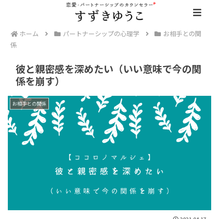
ホーム
パートナーシップの心理学
お相手との関
係
彼と親密感を深めたい（いい意味で今の関
係を崩す）
お相手との関係
2021.04.17