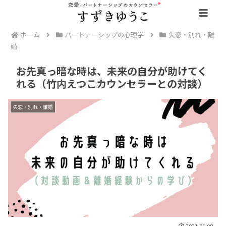
ホーム
パートナーシップの心理学
失恋・別れ・離
婚
お先真っ暗な時は、未来の自分が助けてく
れる（竹内えつこカウンセラーとの対談）
失恋・別れ・離婚
2021.01.08