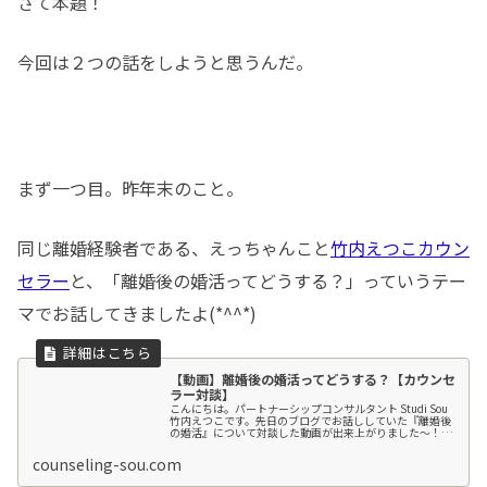
さて本題！
今回は２つの話をしようと思うんだ。
まず一つ目。昨年末のこと。
同じ離婚経験者である、えっちゃんこと
竹内えつこカウン
セラー
と、「離婚後の婚活ってどうする？」っていうテー
マでお話してきましたよ(*^^*)
【動画】離婚後の婚活ってどうする？【カウンセ
ラー対談】
こんにちは。パートナーシップコンサルタント Studi Sou
竹内えつこです。先日のブログでお話ししていた『離婚後
の婚活』について対談した動画が出来上がりました〜！私
のカウンセラー仲間のすずき ゆうこカウンセラー（以下、
ゆうこちゃん）との......【続きを読む】
counseling-sou.com