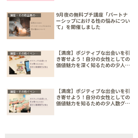
9月夜の無料プチ講座「パートナ
講座・その他企画のレポ
ーシップにおける性の悩みについ
て」を開催しました
【満席】ポジティブな出会いを引
講座・その他イベント情報
き寄せよう！自分の女性としての
価値魅力を深く知るための少人数
グループセッション【10/5(土)＠
東京】
【満席】ポジティブな出会いを引
講座・その他イベント情報
き寄せよう！自分の女性としての
価値魅力を知るための少人数グル
ープセッション【12/7(土)東京＆
オンライン】