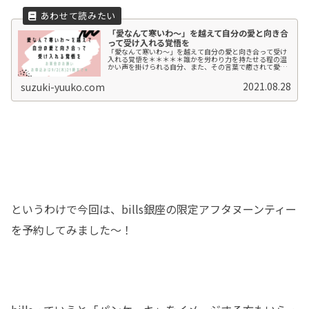
「愛なんて寒いわ～」を越えて自分の愛と向き合
って受け入れる覚悟を
「愛なんて寒いわ～」を越えて自分の愛と向き合って受け
入れる覚悟を＊＊＊＊＊誰かを労わり力を持たせる程の温
かい声を掛けられる自分、また、その言葉で癒されて愛が
とめどなく溢れてくる自分が、今隠している本来の私なの
です。こんな私が言うのもなんです......【続きを読む】
2021.08.28
suzuki-yuuko.com
というわけで今回は、bills銀座の限定アフタヌーンティー
を予約してみました～！