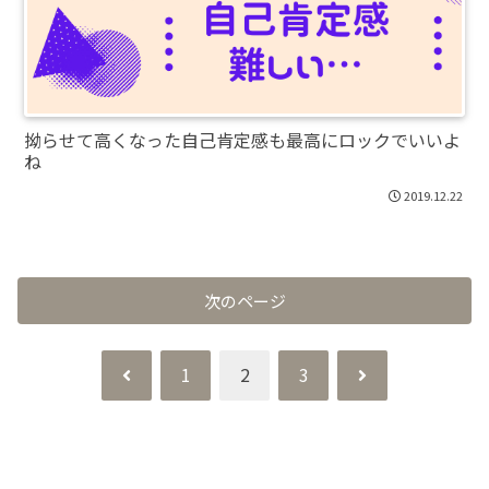
拗らせて高くなった自己肯定感も最高にロックでいいよ
ね
2019.12.22
次のページ
前
次
1
2
3
へ
へ