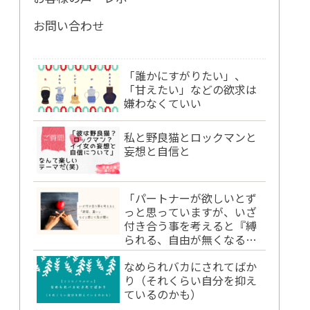
お問い合わせ
「誰かにすがりたい」、
「甘えたい」などの欲求は
嫌わなくていい
私と野良猫とロックマンと
妄想と自信と
「パートナーが欲しいとず
っと思っていますが、いざ
付き合う事を考えると『縛
られる、自由が無くなる、
窮屈、重い』と感じて及び
なめられバカにされてばか
腰になってしまいます。」
り（それくらい自分を抑え
ているのかも）